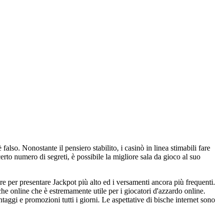
lso. Nonostante il pensiero stabilito, i casinò in linea stimabili fare
erto numero di segreti, è possibile la migliore sala da gioco al suo
e per presentare Jackpot più alto ed i versamenti ancora più frequenti.
sche online che è estremamente utile per i giocatori d'azzardo online.
aggi e promozioni tutti i giorni. Le aspettative di bische internet sono