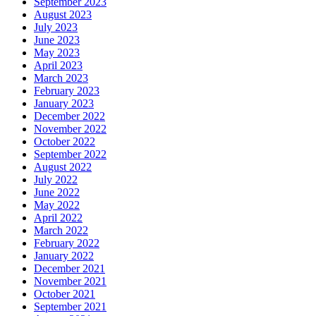
September 2023
August 2023
July 2023
June 2023
May 2023
April 2023
March 2023
February 2023
January 2023
December 2022
November 2022
October 2022
September 2022
August 2022
July 2022
June 2022
May 2022
April 2022
March 2022
February 2022
January 2022
December 2021
November 2021
October 2021
September 2021