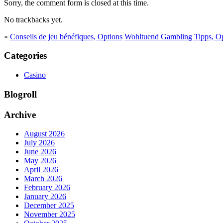
Sorry, the comment form is closed at this time.
No trackbacks yet.
«
Conseils de jeu bénéfiques, Options
Wohltuend Gambling Tipps, O
Categories
Casino
Blogroll
Archive
August 2026
July 2026
June 2026
May 2026
April 2026
March 2026
February 2026
January 2026
December 2025
November 2025