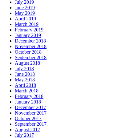
July 2019
June 2019
May 2019
April 2019
March 2019
February 2019
January 2019
December 2018
November 2018
October 2018
September 2018
August 2018
July 2018
June 2018
May 2018
April 2018
March 2018
February 2018
January 2018
December 2017
November 2017
October 2017
September 2017
August 2017
July 2017