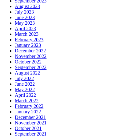
September 2023
August 2023
July 2023
June 2023
May 2023
April 2023
March 2023
February 2023
January 2023
December 2022
November 2022
October 2022
September 2022
August 2022
July 2022
June 2022
May 2022
April 2022
March 2022
February 2022
January 2022
December 2021
November 2021
October 2021
September 2021