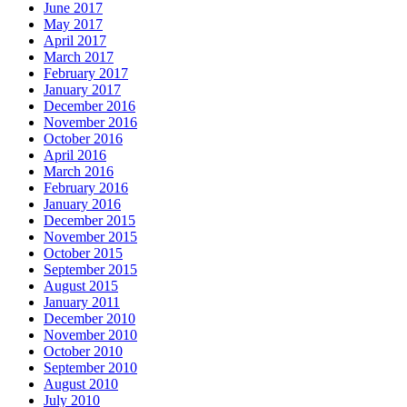
June 2017
May 2017
April 2017
March 2017
February 2017
January 2017
December 2016
November 2016
October 2016
April 2016
March 2016
February 2016
January 2016
December 2015
November 2015
October 2015
September 2015
August 2015
January 2011
December 2010
November 2010
October 2010
September 2010
August 2010
July 2010