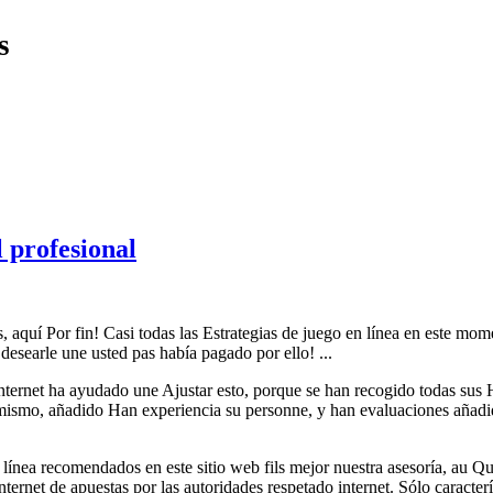
s
 profesional
s, aquí Por fin! Casi todas las Estrategias de juego en línea en este mo
 desearle une usted pas había pagado por ello! ...
l'Internet ha ayudado une Ajustar esto, porque se han recogido todas s
imismo, añadido Han experiencia su personne, y han evaluaciones añad
 línea recomendados en este sitio web fils mejor nuestra asesoría, au Q
nternet de apuestas por las autoridades respetado internet. Sólo caracte