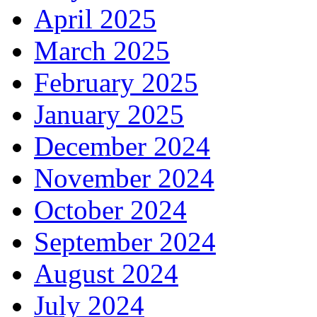
April 2025
March 2025
February 2025
January 2025
December 2024
November 2024
October 2024
September 2024
August 2024
July 2024