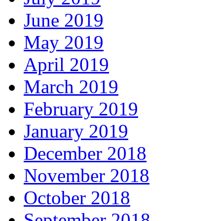
June 2019
May 2019
April 2019
March 2019
February 2019
January 2019
December 2018
November 2018
October 2018
September 2018