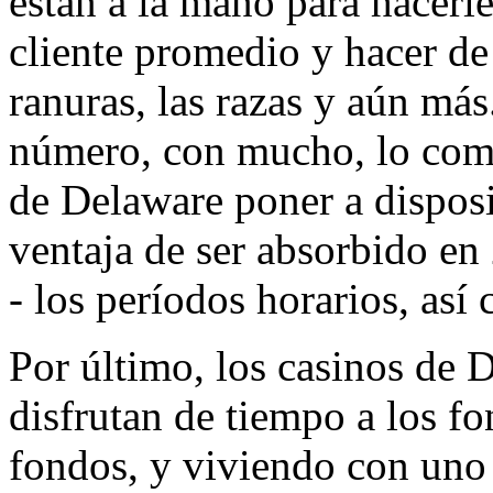
están a la mano para hacerle 
cliente promedio y hacer de
ranuras, las razas y aún más
número, con mucho, lo comp
de Delaware poner a disposi
ventaja de ser absorbido en 
- los períodos horarios, así
Por último, los casinos de 
disfrutan de tiempo a los f
fondos, y viviendo con uno 