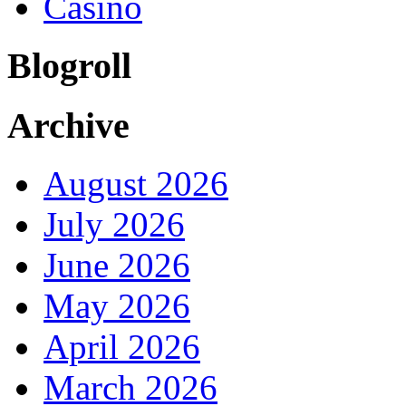
Casino
Blogroll
Archive
August 2026
July 2026
June 2026
May 2026
April 2026
March 2026