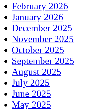
February 2026
January 2026
December 2025
November 2025
October 2025
September 2025
August 2025
July 2025
June 2025
May 2025