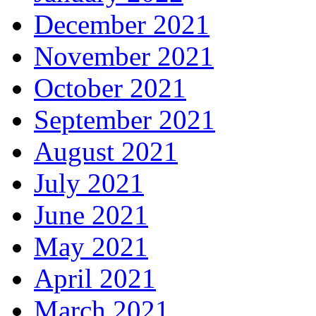
December 2021
November 2021
October 2021
September 2021
August 2021
July 2021
June 2021
May 2021
April 2021
March 2021