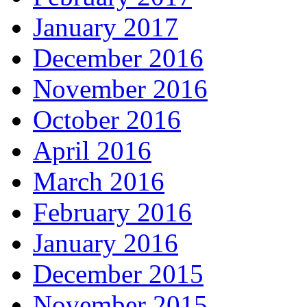
January 2017
December 2016
November 2016
October 2016
April 2016
March 2016
February 2016
January 2016
December 2015
November 2015