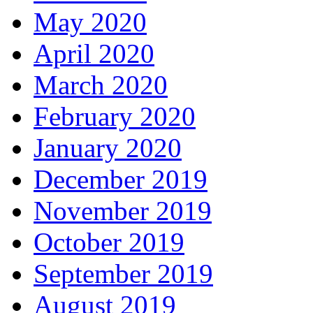
May 2020
April 2020
March 2020
February 2020
January 2020
December 2019
November 2019
October 2019
September 2019
August 2019