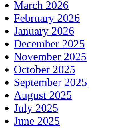
March 2026
February 2026
January 2026
December 2025
November 2025
October 2025
September 2025
August 2025
July 2025
June 2025