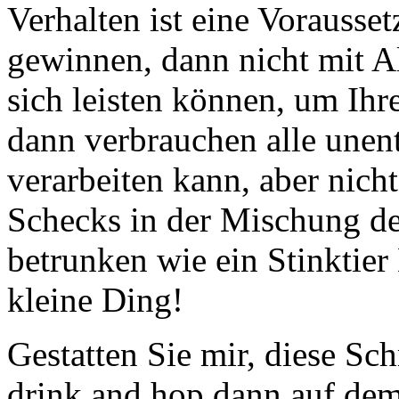
Verhalten ist eine Vorausse
gewinnen, dann nicht mit A
sich leisten können, um Ihr
dann verbrauchen alle unen
verarbeiten kann, aber nich
Schecks in der Mischung de
betrunken wie ein Stinktier
kleine Ding!
Gestatten Sie mir, diese Sc
drink and hop dann auf dem 