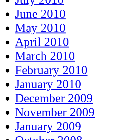
June 2010
May 2010
April 2010
March 2010
February 2010
January 2010
December 2009
November 2009
January 2009