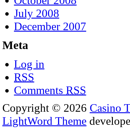
October 2008
July 2008
December 2007
Meta
Log in
RSS
Comments
RSS
Copyright © 2026
Casino T
LightWord Theme
develop